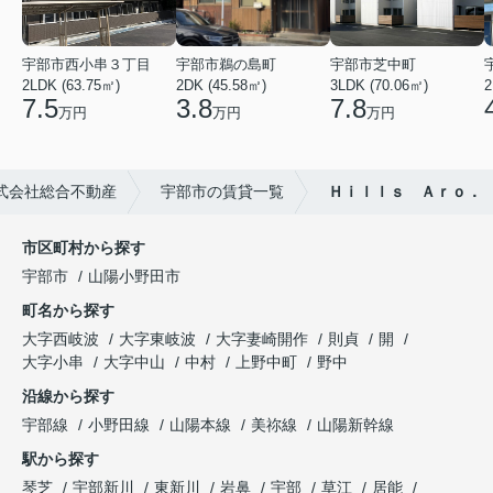
宇部市西小串３丁目
宇部市鵜の島町
宇部市芝中町
2LDK (63.75㎡)
2DK (45.58㎡)
3LDK (70.06㎡)
2
7.5
3.8
7.8
万円
万円
万円
式会社総合不動産
宇部市の賃貸一覧
Ｈｉｌｌｓ Ａｒｏ．
市区町村から探す
宇部市
山陽小野田市
町名から探す
大字西岐波
大字東岐波
大字妻崎開作
則貞
開
大字小串
大字中山
中村
上野中町
野中
沿線から探す
宇部線
小野田線
山陽本線
美祢線
山陽新幹線
駅から探す
琴芝
宇部新川
東新川
岩鼻
宇部
草江
居能