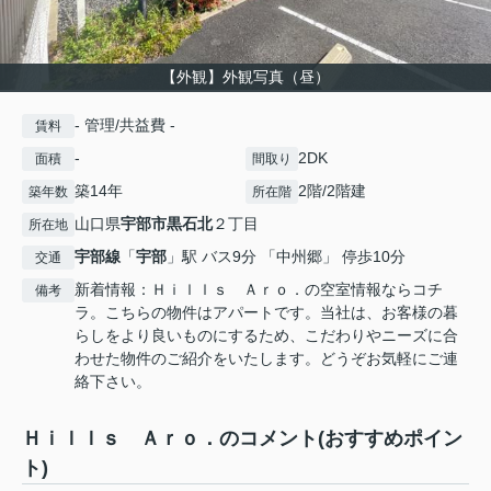
【外観】外観写真（昼）
- 管理/共益費 -
賃料
-
2DK
面積
間取り
築14年
2階/2階建
築年数
所在階
山口県
宇部市
黒石北
２丁目
所在地
宇部線
「
宇部
」駅 バス9分 「中州郷」 停歩10分
交通
新着情報：Ｈｉｌｌｓ Ａｒｏ．の空室情報ならコチ
備考
ラ。こちらの物件はアパートです。当社は、お客様の暮
らしをより良いものにするため、こだわりやニーズに合
わせた物件のご紹介をいたします。どうぞお気軽にご連
絡下さい。
Ｈｉｌｌｓ Ａｒｏ．のコメント(おすすめポイン
ト)