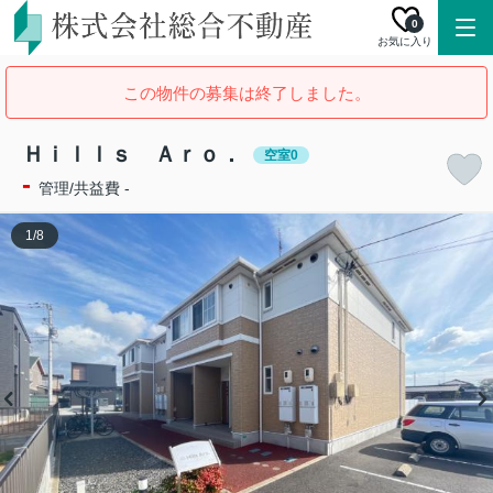
0
お気に入り
この物件の募集は終了しました。
Ｈｉｌｌｓ Ａｒｏ．
空室0
-
管理/共益費 -
1
/
8