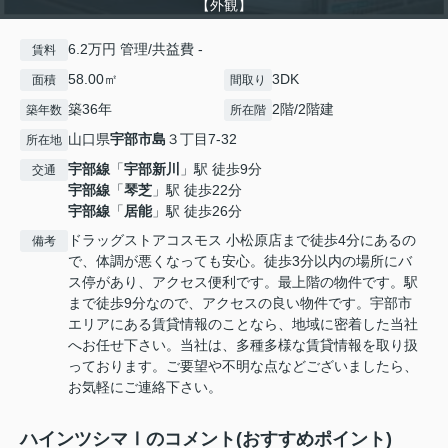
【外観】
6.2万円 管理/共益費 -
賃料
58.00㎡
3DK
面積
間取り
築36年
2階/2階建
築年数
所在階
山口県
宇部市
島
３丁目7-32
所在地
宇部線
「
宇部新川
」駅 徒歩9分
交通
宇部線
「
琴芝
」駅 徒歩22分
宇部線
「
居能
」駅 徒歩26分
ドラッグストアコスモス 小松原店まで徒歩4分にあるの
備考
で、体調が悪くなっても安心。徒歩3分以内の場所にバ
ス停があり、アクセス便利です。最上階の物件です。駅
まで徒歩9分なので、アクセスの良い物件です。宇部市
エリアにある賃貸情報のことなら、地域に密着した当社
へお任せ下さい。当社は、多種多様な賃貸情報を取り扱
っております。ご要望や不明な点などございましたら、
お気軽にご連絡下さい。
ハインツシマⅠのコメント(おすすめポイント)