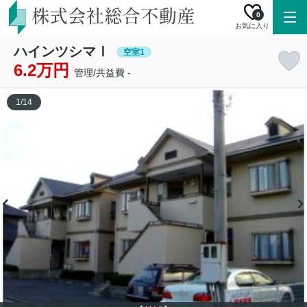
0
お気に入り
ハインツシマⅠ
空室1
6.2万円
管理/共益費 -
1
/
14