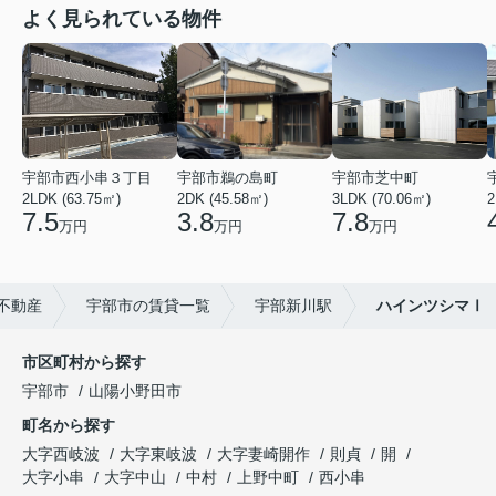
よく見られている物件
宇部市西小串３丁目
宇部市鵜の島町
宇部市芝中町
2LDK (63.75㎡)
2DK (45.58㎡)
3LDK (70.06㎡)
2
7.5
3.8
7.8
万円
万円
万円
不動産
宇部市の賃貸一覧
宇部新川駅
ハインツシマⅠ
市区町村から探す
宇部市
山陽小野田市
町名から探す
大字西岐波
大字東岐波
大字妻崎開作
則貞
開
大字小串
大字中山
中村
上野中町
西小串