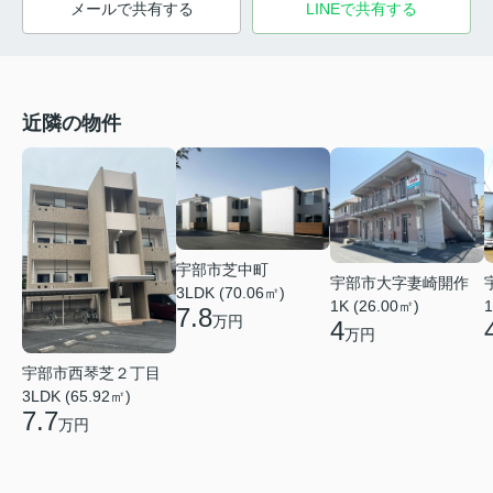
メールで共有する
LINEで共有する
近隣の物件
宇部市芝中町
宇部市大字妻崎開作
3LDK (70.06㎡)
1K (26.00㎡)
1
7.8
万円
4
万円
宇部市西琴芝２丁目
3LDK (65.92㎡)
7.7
万円