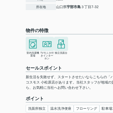
山口県
宇部市
島
３丁目7-32
所在地
物件の特徴
室内洗濯機
TVモニタ付
独立洗面台
置場
きインター
ホン
セールスポイント
新生活を失敗せず、スタートさせたいならこちらの「
コスモス 小松原店があります。当社スタッフが地域の
ら、お気軽に当社へお問い合わせ下さい。
ポイント
洗面所独立
温水洗浄便座
フローリング
駐車場