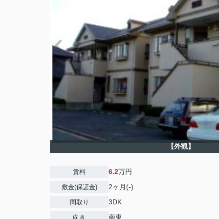
【外観】
6.2
万円
賃料
2ヶ月(-)
敷金(保証金)
3DK
間取り
南東
向き