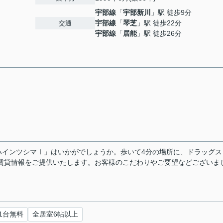
宇部線
「
宇部新川
」駅 徒歩9分
宇部線
「
琴芝
」駅 徒歩22分
交通
宇部線
「
居能
」駅 徒歩26分
ハインツシマⅠ」はいかがでしょうか。歩いて4分の場所に、ドラッグス
賃貸情報をご提供いたします。お客様のこだわりやご要望などございま
1台無料
全居室6帖以上