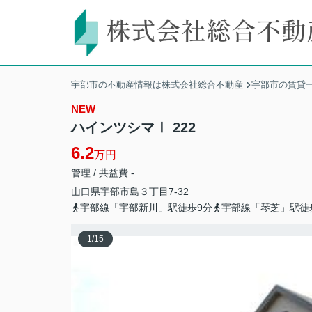
宇部市の不動産情報は株式会社総合不動産
宇部市の賃貸
NEW
ハインツシマⅠ 222
6.2
万円
管理 / 共益費 -
山口県
宇部市
島
３丁目7-32
宇部線「宇部新川」駅徒歩9分
宇部線「琴芝」駅徒
1
/
15