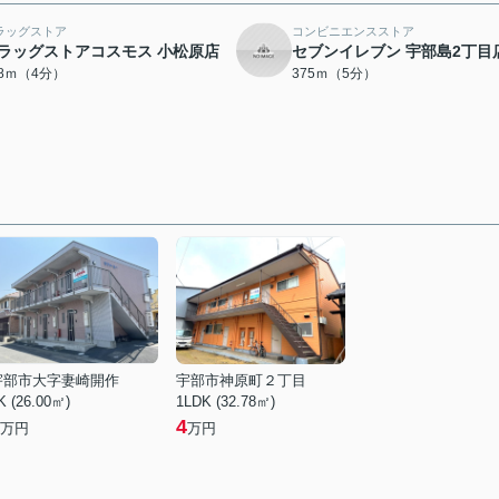
ラッグストア
コンビニエンスストア
ラッグストアコスモス 小松原店
セブンイレブン 宇部島2丁目
08ｍ（4分）
375ｍ（5分）
宇部市大字妻崎開作
宇部市神原町２丁目
K (26.00㎡)
1LDK (32.78㎡)
4
万円
万円