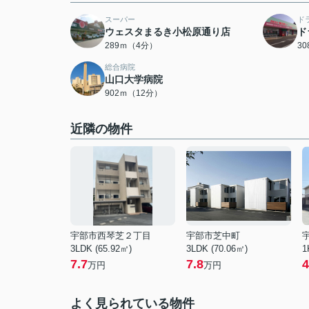
スーパー
ド
ウェスタまるき小松原通り店
ド
289ｍ（4分）
3
総合病院
山口大学病院
902ｍ（12分）
近隣の物件
宇部市西琴芝２丁目
宇部市芝中町
3LDK (65.92㎡)
3LDK (70.06㎡)
1
7.7
7.8
4
万円
万円
よく見られている物件