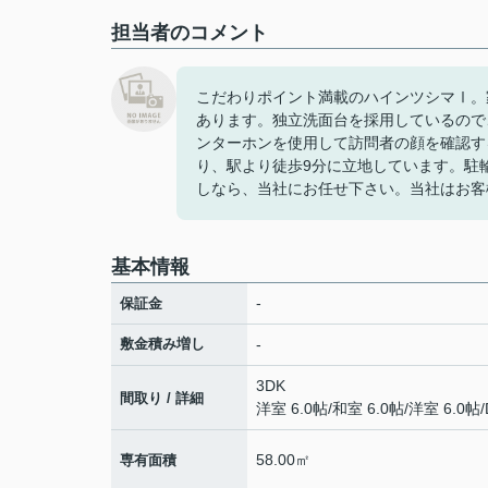
担当者のコメント
こだわりポイント満載のハインツシマⅠ。
あります。独立洗面台を採用しているので
ンターホンを使用して訪問者の顔を確認す
り、駅より徒歩9分に立地しています。駐
しなら、当社にお任せ下さい。当社はお客
基本情報
-
保証金
敷金積み増し
-
3DK
間取り / 詳細
洋室 6.0帖
/
和室 6.0帖
/
洋室 6.0帖
/
58.00㎡
専有面積