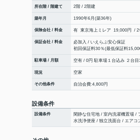
2階 / 2階建
所在階 / 階建て
1990年6月(築36年)
築年月
保険会社 / 料金
有 東京海上ミレア 19,000円 / 
保証会社 / 料金
必加入 / いえらぶ安心保証
初回保証料30％(最低保証料15,00
駐車場 / 月額
空有 / 0円 駐車場１台込み ２台目3
空家
現況
その他条件
自治会費:4,800円
設備条件
設備条件
閑静な住宅地 / 室内洗濯機置場 / フ
水洗浄便座 / 独立洗面台 / エアコン