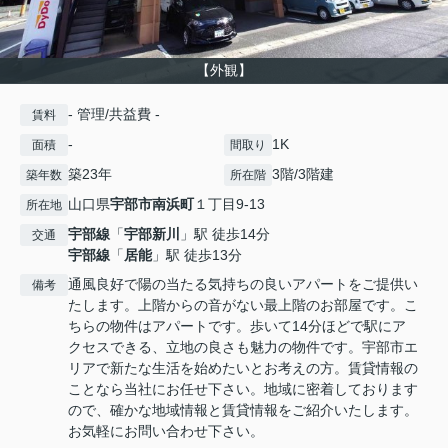
【外観】
- 管理/共益費 -
賃料
-
1K
面積
間取り
築23年
3階/3階建
築年数
所在階
山口県
宇部市
南浜町
１丁目9-13
所在地
宇部線
「
宇部新川
」駅 徒歩14分
交通
宇部線
「
居能
」駅 徒歩13分
通風良好で陽の当たる気持ちの良いアパートをご提供い
備考
たします。上階からの音がない最上階のお部屋です。こ
ちらの物件はアパートです。歩いて14分ほどで駅にア
クセスできる、立地の良さも魅力の物件です。宇部市エ
リアで新たな生活を始めたいとお考えの方。賃貸情報の
ことなら当社にお任せ下さい。地域に密着しております
ので、確かな地域情報と賃貸情報をご紹介いたします。
お気軽にお問い合わせ下さい。