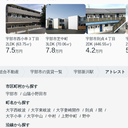
宇部市西小串３丁目
宇部市芝中町
宇部市則貞４丁目
2LDK (63.75㎡)
3LDK (70.06㎡)
2DK (446.55㎡)
2
7.5
7.8
4.2
万円
万円
万円
総合不動産
宇部市の賃貸一覧
宇部新川駅
アトレスト
市区町村から探す
宇部市
山陽小野田市
町名から探す
大字西岐波
大字東岐波
大字妻崎開作
則貞
開
大字小串
大字中山
中村
上野中町
野中
沿線から探す