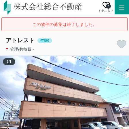
0
お気に入り
この物件の募集は終了しました。
アトレスト
空室0
-
管理/共益費 -
1
/
1