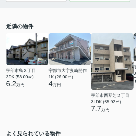
近隣の物件
宇部市大字妻崎開作
宇部市島３丁目
3
1K (26.00㎡)
3DK (58.00㎡)
4
6.2
万円
万円
宇部市西琴芝２丁目
3LDK (65.92㎡)
7.7
万円
よく見られている物件