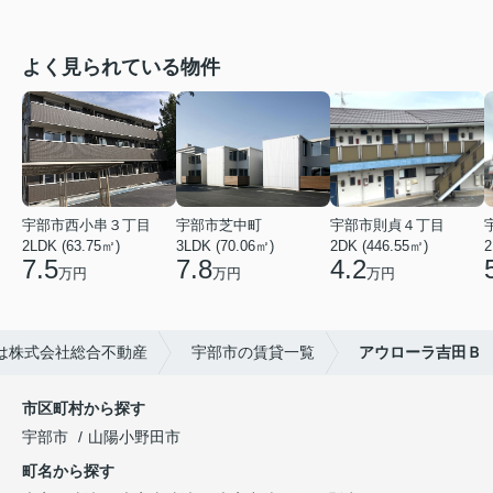
よく見られている物件
宇部市西小串３丁目
宇部市芝中町
宇部市則貞４丁目
2LDK (63.75㎡)
3LDK (70.06㎡)
2DK (446.55㎡)
2
7.5
7.8
4.2
万円
万円
万円
は株式会社総合不動産
宇部市の賃貸一覧
アウローラ吉田Ｂ
市区町村から探す
宇部市
山陽小野田市
町名から探す