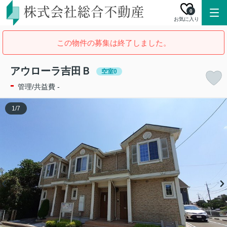
0
お気に入り
この物件の募集は終了しました。
アウローラ吉田Ｂ
空室0
-
管理/共益費 -
1
/
7