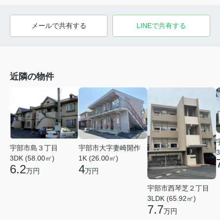
メールで共有する
LINEで共有する
近隣の物件
宇部市大字妻崎開作
宇部市島３丁目
3
1K (26.00㎡)
3DK (58.00㎡)
4
6.2
万円
万円
宇部市西琴芝２丁目
3LDK (65.92㎡)
7.7
万円