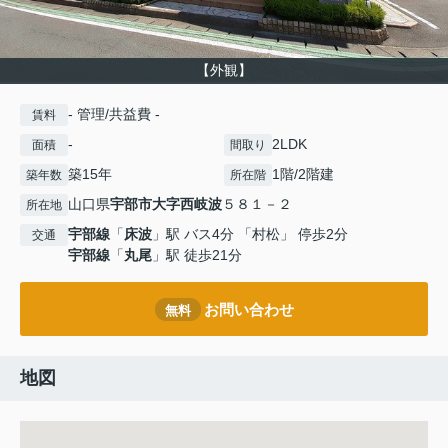
【外観】
- 管理/共益費 -
賃料
-
2LDK
面積
間取り
築15年
1階/2階建
築年数
所在階
山口県
宇部市
大字西岐波
５８１－２
所在地
宇部線
「
床波
」駅 バス4分 「村松」 停歩2分
交通
宇部線
「
丸尾
」駅 徒歩21分
お問い合わせ
無料
地図