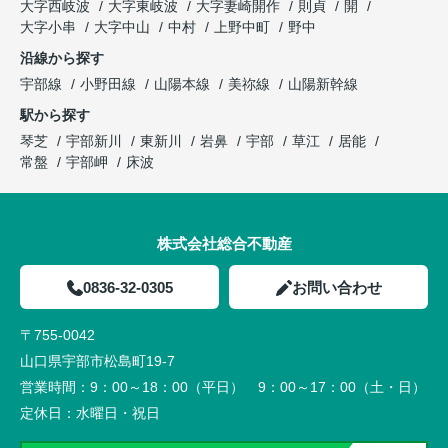
大字西岐波
大字東岐波
大字妻崎開作
則貞
開
大字小串
大字中山
中村
上野中町
野中
沿線から探す
宇部線
小野田線
山陽本線
美祢線
山陽新幹線
駅から探す
琴芝
宇部新川
東新川
岩鼻
宇部
草江
居能
常盤
宇部岬
床波
株式会社総合不動産
0836-32-0305
お問い合わせ
〒755-0042
山口県宇部市松島町19-7
営業時間：
9：00～18：00（平日） 9：00～17：00（土・日）
定休日：
水曜日・祝日