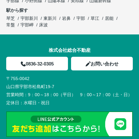
宇部線
小野田線
山陽本線
美祢線
山陽新幹線
駅から探す
琴芝
宇部新川
東新川
岩鼻
宇部
草江
居能
常盤
宇部岬
床波
株式会社総合不動産
0836-32-0305
お問い合わせ
〒755-0042
山口県宇部市松島町19-7
営業時間：
9：00～18：00（平日） 9：00～17：00（土・日）
定休日：
水曜日・祝日