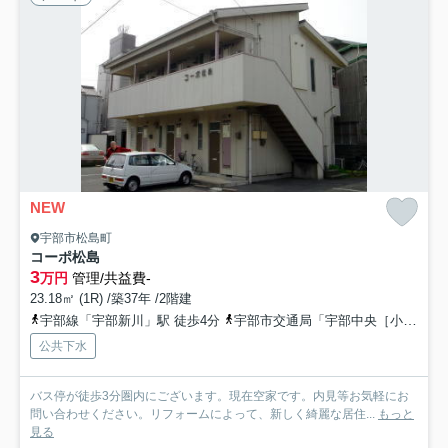
NEW
宇部市松島町
コーポ松島
3
万円
管理/共益費-
23.18㎡ (1R) /築37年 /2階建
宇部線「宇部新川」駅 徒歩4分
宇部市交通局「宇部中央［小串通り］」バス停下車 徒歩3分
公共下水
バス停が徒歩3分圏内にございます。現在空家です。内見等お気軽にお
問い合わせください。リフォームによって、新しく綺麗な居住...
もっと
見る