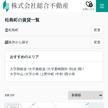
0
お気に入り
松島町の賃貸一覧
松島町
変更
条件から探す
変更
おすすめのエリア
大字西岐波
/
大字東岐波
/
大字妻崎開作
/
則貞
/
開
/
大字中山
/
大字小串
/
上野中町
/
中村
/
西小串
1
棟
1
件
アパート