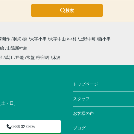
検索
崎開作
則貞
開
大字小串
大字中山
中村
上野中町
西小串
祢線
山陽新幹線
部
草江
居能
常盤
宇部岬
床波
トップページ
スタッフ
0（土・日）
お客様の声
0836-32-0305
ブログ