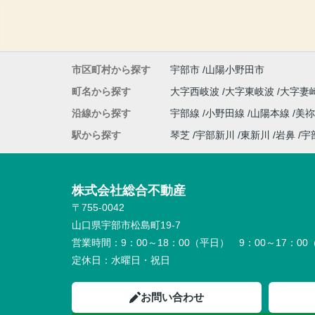
市区町村から探す
宇部市
山陽小野田市
町名から探す
大字西岐波
大字東岐波
大字妻
沿線から探す
宇部線
小野田線
山陽本線
美
駅から探す
琴芝
宇部新川
東新川
岩鼻
宇
株式会社総合不動産
〒755-0042
山口県宇部市松島町19-7
営業時間：
9：00～18：00（平日） 9：00～17：0
定休日：
水曜日・祝日
お問い合わせ