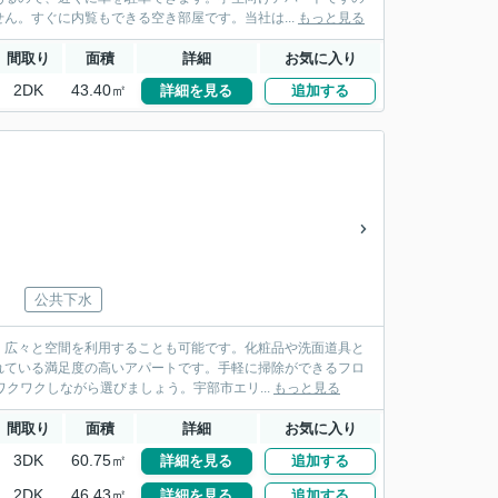
ん。すぐに内覧もできる空き部屋です。当社は...
もっと見る
間取り
面積
詳細
お気に入り
2DK
43.40㎡
詳細を見る
追加する
公共下水
、広々と空間を利用することも可能です。化粧品や洗面道具と
れている満足度の高いアパートです。手軽に掃除ができるフロ
クワクしながら選びましょう。宇部市エリ...
もっと見る
間取り
面積
詳細
お気に入り
3DK
60.75㎡
詳細を見る
追加する
2DK
46.43㎡
詳細を見る
追加する