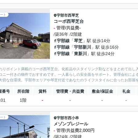
ート
宇部市
西琴芝
コーポ西琴芝台
-
管理/共益費-
/築36年 /2階建
宇部線
「
琴芝
」駅 徒歩14分
宇部線
「
宇部新川
」駅 徒歩16分
宇部線
「
東新川
」駅 徒歩24分
わりポイント満載のコーポ西琴芝台。化粧品やスタイリング剤などをまとめて出し
コニー付きの物件でおすすめです。一人暮らしの安全面をサポート。管理会社によ
大切な住環境。宇部市エリアや琴芝付近であなたのライフスタイルに合ったお部屋
屋番号
所在階
賃料
管理費・共益費
敷金/保証金
礼金
-
101
1階
-
-
-
ート
宇部市
西小串
メゾンプレジール
-
管理/共益費2,000円
/築24年 /2階建