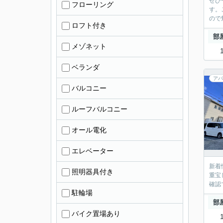
ぜひ
フローリング
す。
ので
ロフト付き
部
メゾネット
ベランダ
アパ
バルコニー
ルーフバルコニー
オール電化
エレベーター
新着
照明器具付き
重宝
確認
駐輪場
部
バイク置場あり