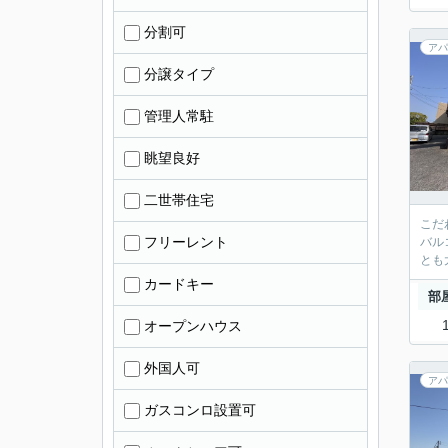
分割可
アパ
分譲タイプ
管理人常駐
眺望良好
二世帯住宅
こだ
フリーレント
バル
とも
カードキー
部
オープンハウス
外国人可
アパ
ガスコンロ設置可