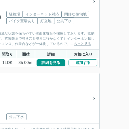
駐輪場
インターネット対応
閑静な住宅地
通
バイク置場あり
好立地
公共下水
綺麗な状態を保ちやすい洗面化粧台を採用しております。収納
す。玄関先まで覗き穴を覗きに行かなくてもインターホン越し
コンロ、作業台などが一体化しているので、...
もっと見る
間取り
面積
詳細
お気に入り
1LDK
35.00㎡
詳細を見る
追加する
公共下水