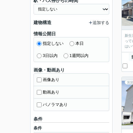
駅・バス停からの時間
建物構造
追加する
情報公開日
新生
って
指定しない
本日
はい
3日以内
1週間以内
画像・動画あり
画像あり
賃貸
動画あり
パノラマあり
条件
条件