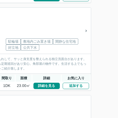
駐輪場
敷地内ごみ置き場
閑静な住宅地
好立地
公共下水
入れして、サッと身支度を整えられる独立洗面台があります。
る定期巡回があり安心。角部屋の物件です。生活する上でもっ
をご紹介致します。
間取り
面積
詳細
お気に入り
1DK
23.00㎡
詳細を見る
追加する