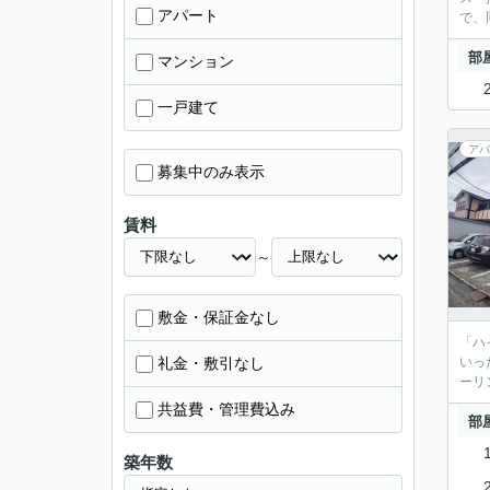
アパート
で、
部
マンション
一戸建て
アパ
募集中のみ表示
賃料
～
敷金・保証金なし
「ハ
礼金・敷引なし
いっ
ーリ
共益費・管理費込み
部
築年数