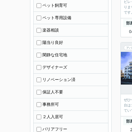
ビレ
ペット飼育可
りま
です
ペット専用設備
部
楽器相談
0
陽当り良好
アパ
閑静な住宅地
デザイナーズ
リノベーション済
保証人不要
ぜひ
事務所可
台は
てい
２人入居可
部
バリアフリー