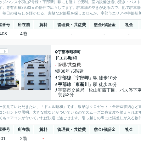
ッジハウス小羽山2号棟：宇部新川駅にも近くて便利。室内設備は追い焚き・バス
す。専有面積39.83㎡の物件で広々してます。駐車場の空きがあるので、他で駐車
。毎日の暮らしを輝かせる、素敵なお部屋を探しませんか。宇部市エリアや宇部新川付
屋番号
所在階
賃料
管理費・共益費
敷金/保証金
礼金
-
403
4階
-
-
-
ート
宇部市
昭和町
ドエル昭和
-
管理/共益費-
/築38年 /5階建
宇部線
「
宇部岬
」駅 徒歩10分
宇部線
「
東新川
」駅 徒歩20分
宇部市交通局「松山町四丁目」バス停
徒歩2分
一度見ていただきたい、「ドエル昭和」です。収納はクロゼット・全居室収納など
コンセントや照明、大きな鏡などがついているのでスムーズに身支度を整えられます
てもエアコンが付いていれば快適に過ごせます。引っ越しの際には陽差しが入る物件
屋番号
所在階
賃料
管理費・共益費
敷金/保証金
礼金
-
201
2階
-
-
-