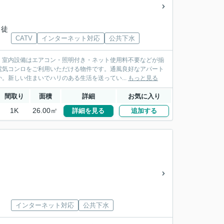
 徒
CATV
インターネット対応
公共下水
。室内設備はエアコン・照明付き・ネット使用料不要などが揃
電気コンロをご利用いただける物件です。通風良好なアパート
。新しい住まいでハリのある生活を送ってい...
もっと見る
間取り
面積
詳細
お気に入り
1K
26.00㎡
詳細を見る
追加する
インターネット対応
公共下水