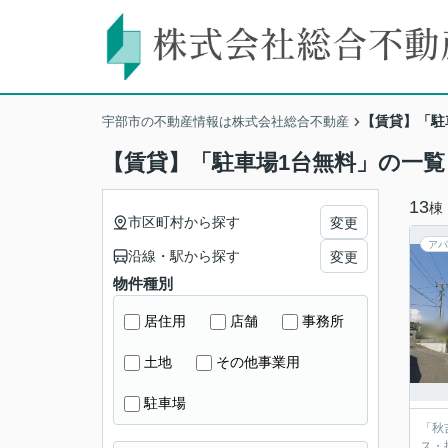
【賃貸】「駐
宇部市の不動産情報は株式会社総合不動産
【賃貸】「駐車場1台無料」の一覧
13
棟
市区町村から探す
変更
アパ
沿線・駅から探す
変更
物件種別
居住用
店舗
事務所
土地
その他事業用
駐車場
「秋
ス・