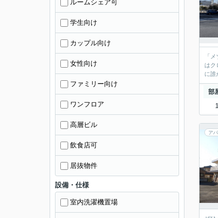
ルームシェア可
学生向け
カップル向け
「メ
女性向け
はク
に誰
ファミリー向け
部
ワンフロア
高層ビル
アパ
飲食店可
居抜物件
設備・仕様
室内洗濯機置場