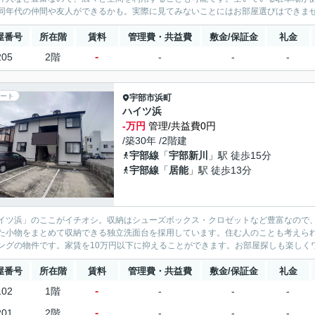
同年代の仲間や友人ができるかも。実際に見てみないことにはお部屋選びはできませ
屋番号
所在階
賃料
管理費・共益費
敷金/保証金
礼金
-
205
2階
-
-
-
ート
宇部市
浜町
ハイツ浜
-万円
管理/共益費0円
/築30年 /2階建
宇部線
「
宇部新川
」駅 徒歩15分
宇部線
「
居能
」駅 徒歩13分
イツ浜」のここがイチオシ。収納はシューズボックス・クロゼットなど豊富なので
た小物をまとめて収納できる独立洗面台を採用しています。住む人のことも考えら
ングの物件です。家賃を10万円以下に抑えることができます。お部屋探しも楽しくワ
屋番号
所在階
賃料
管理費・共益費
敷金/保証金
礼金
-
102
1階
-
-
-
-
201
2階
-
-
-