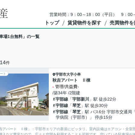
営業時間：9：00～18：00（平日） 9：0
トップ
賃貸物件を探す
売買物件を
車場1台無料」の一覧
14
件
ート
宇部市
大字小串
秋吉アパート Ⅱ棟
-
管理/共益費-
/築34年 /2階建
宇部線
「
宇部新川
」駅 徒歩22分
宇部線
「
琴芝
」駅 徒歩30分
宇部線
「
琴芝
」駅 バス6分 宇部市交通局
学病院（宇部市）」 停歩15分
吉アパート Ⅱ棟」：宇部市エリアの新居にピッタリ。室内設備はエアコン・全室
押入など豊富なので、広々と空間を利用することも可能です。空いている駐車場が