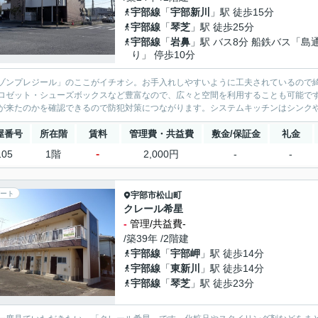
宇部線
「
宇部新川
」駅 徒歩15分
宇部線
「
琴芝
」駅 徒歩25分
宇部線
「
岩鼻
」駅 バス8分 船鉄バス「島
り」 停歩10分
ゾンプレジール」のここがイチオシ。お手入れしやすいように工夫されているので
ロゼット・シューズボックスなど豊富なので、広々と空間を利用することも可能で
が来たのかを確認できるので防犯対策につながります。システムキッチンはシンクや
屋番号
所在階
賃料
管理費・共益費
敷金/保証金
礼金
-
105
1階
2,000円
-
-
ート
宇部市
松山町
クレール希星
-
管理/共益費-
/築39年 /2階建
宇部線
「
宇部岬
」駅 徒歩14分
宇部線
「
東新川
」駅 徒歩14分
宇部線
「
琴芝
」駅 徒歩23分