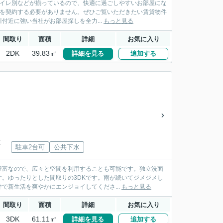
トイレ別などが揃っているので、快適に過ごしやすいお部屋にな
場を契約する必要がありません。ぜひご覧いただきたい賃貸物件
近に強い当社がお部屋探しを全力...
もっと見る
間取り
面積
詳細
お気に入り
2DK
39.83㎡
詳細を見る
追加する
下車
駐車2台可
公共下水
豊富なので、広々と空間を利用することも可能です。独立洗面
。ゆったりとした間取りの3DKです。雨が続いてジメジメし
で新生活を爽やかにエンジョイしてくださ...
もっと見る
間取り
面積
詳細
お気に入り
3DK
61.11㎡
詳細を見る
追加する