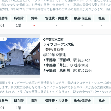
一度見ていただきたい、「クレール希星」です。化粧品やスタイリング剤などをま
ご覧いただいた物件は、お子様も同居できる物件です。夏場の電気代も安く抑えられる
魅力的。宇部市エリアや宇部岬付近でお客様のご希望のお部屋が見つかるまで、当社ス
屋番号
所在階
賃料
管理費・共益費
敷金/保証金
礼金
-
101
1階
-
-
-
ート
宇部市
末広町
ライフガーデン末広
-
管理/共益費-
/築29年 /2階建
宇部線
「
宇部岬
」駅 徒歩4分
宇部線
「
草江
」駅 徒歩18分
宇部線
「
東新川
」駅 徒歩25分
情報：ライフガーデン末広の空室情報ならコチラ。収納はクロゼット・シューズボ
します。身支度に必要となる様々なアイテムを収納できるスペースがある洗面化粧
できるので、トラブルを事前に回避しやすくなります。駅徒歩4分のアパートなので、
屋番号
所在階
賃料
管理費・共益費
敷金/保証金
礼金
-
101
1階
-
-
-