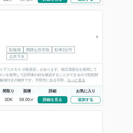
駐輪場
閑静な住宅地
駐車2台可
公共下水
トアコスモス 小松原店」があります。独立洗面台を採用して
ホンを使用して訪問者の顔を確認することができるので防犯対
場付きの物件です。宇部市にある宇部...
もっと見る
間取り
面積
詳細
お気に入り
3DK
58.00㎡
詳細を見る
追加する