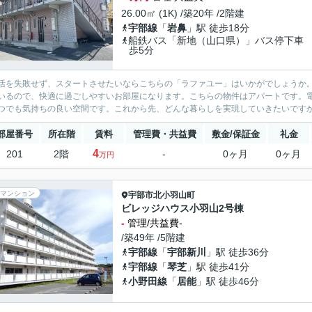
26.00㎡ (1K) /築20年 /2階建
宇部線
「
岩鼻
」駅 徒歩18分
船鉄バス「新地（山口県）」バス停下車
歩5分
活を失敗せず、スタートさせたいならこちらの「ラファユー」はいかがでしょうか
いるので、快適に過ごしやすいお部屋になります。こちらの物件はアパートです。
つでも気持ちの良い空間です。これから先、どんな暮らしを実現していきたいですか
部屋番号
所在階
賃料
管理費・共益費
敷金/保証金
礼金
4
201
2階
-
0ヶ月
0ヶ月
万円
マンション
宇部市
北小羽山町
ビレッジハウス小羽山2号棟
-
管理/共益費-
/築49年 /5階建
宇部線
「
宇部新川
」駅 徒歩36分
宇部線
「
琴芝
」駅 徒歩41分
小野田線
「
居能
」駅 徒歩46分