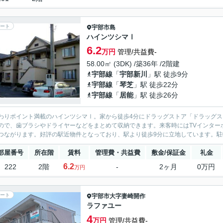
ート
宇部市
島
ハインツシマⅠ
6.2
万円
管理/共益費-
58.00㎡ (3DK) /築36年 /2階建
宇部線
「
宇部新川
」駅 徒歩9分
宇部線
「
琴芝
」駅 徒歩22分
宇部線
「
居能
」駅 徒歩26分
わりポイント満載のハインツシマⅠ。家から徒歩4分にドラッグストア「ドラッグス
ので、歯ブラシやドライヤーなどをまとめて収納できます。来客時にはTVインター
つながります。好評の駅近物件となっており、駅より徒歩9分に立地しています。駐輪
部屋番号
所在階
賃料
管理費・共益費
敷金/保証金
礼金
6.2
222
2階
-
2ヶ月
0万円
万円
ート
宇部市
大字妻崎開作
ラファユー
4
万円
管理/共益費-