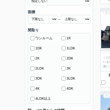
面積
アパ
～
間取り
ワンルーム
1K
1DK
1LDK
こだ
2K
2DK
いる
策に
2LDK
3K
3DK
3LDK
4K
4DK
アパ
4LDK以上