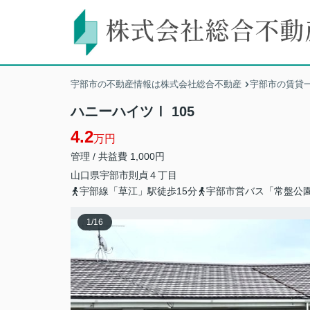
宇部市の不動産情報は株式会社総合不動産
宇部市の賃貸
ハニーハイツⅠ 105
4.2
万円
管理 / 共益費 1,000円
山口県
宇部市
則貞
４丁目
宇部線「草江」駅徒歩15分
宇部市営バス「常盤公
1
/
16