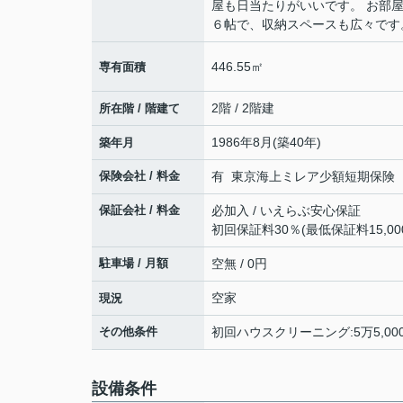
屋も日当たりがいいです。 お部
６帖で、収納スペースも広々です
446.55㎡
専有面積
2階 / 2階建
所在階 / 階建て
1986年8月(築40年)
築年月
保険会社 / 料金
有 東京海上ミレア少額短期保険 19,
保証会社 / 料金
必加入 / いえらぶ安心保証
初回保証料30％(最低保証料15,00
駐車場 / 月額
空無 / 0円
空家
現況
その他条件
初回ハウスクリーニング:5万5,00
設備条件