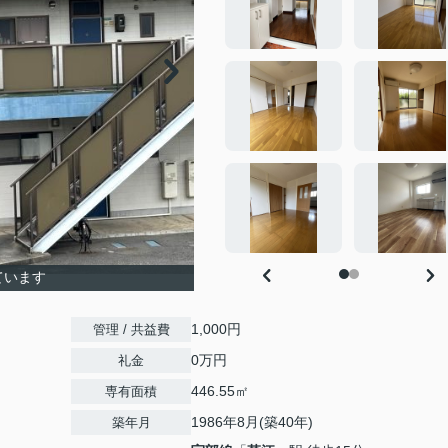
ています
1,000円
管理 / 共益費
0万円
礼金
446.55㎡
専有面積
1986年8月(築40年)
築年月