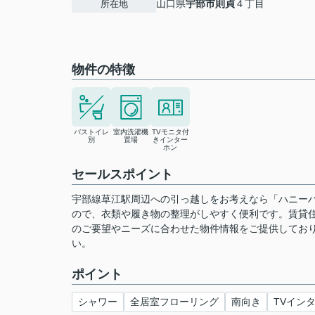
山口県
宇部市
則貞
４丁目
所在地
物件の特徴
バストイレ
室内洗濯機
TVモニタ付
別
置場
きインター
ホン
セールスポイント
宇部線草江駅周辺への引っ越しをお考えなら「ハニー
ので、衣類や履き物の整理がしやすく便利です。賃貸
のご要望やニーズに合わせた物件情報をご提供してお
い。
ポイント
シャワー
全居室フローリング
南向き
TVイン