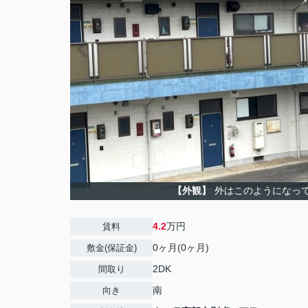
【外観】
外はこのようになっ
4.2
万円
賃料
0ヶ月(0ヶ月)
敷金(保証金)
2DK
間取り
南
向き