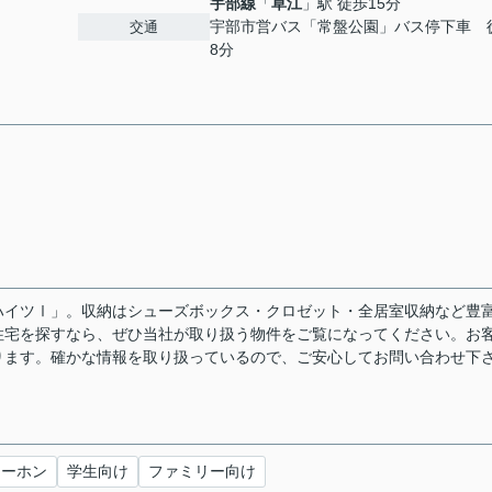
宇部線
「
草江
」駅 徒歩15分
宇部市営バス「常盤公園」バス停下車 
交通
8分
ハイツⅠ」。収納はシューズボックス・クロゼット・全居室収納など豊
住宅を探すなら、ぜひ当社が取り扱う物件をご覧になってください。お
ります。確かな情報を取り扱っているので、ご安心してお問い合わせ下
ターホン
学生向け
ファミリー向け