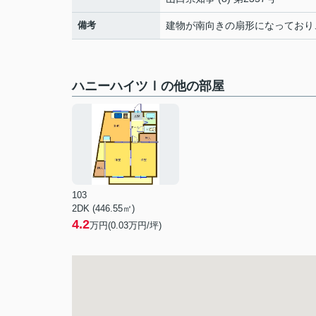
備考
建物が南向きの扇形になっており
ハニーハイツⅠの他の部屋
103
2DK (446.55㎡)
4.2
万円(
0.03
万円/坪)