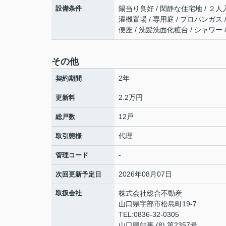
設備条件
陽当り良好 / 閑静な住宅地 / ２人入
濯機置場 / 専用庭 / プロパンガス 
便座 / 洗髪洗面化粧台 / シャワー
その他
2年
契約期間
2.2万円
更新料
12戸
総戸数
代理
取引態様
-
管理コード
2026年08月07日
次回更新予定日
取扱会社
株式会社総合不動産
山口県宇部市松島町19-7
TEL:0836-32-0305
山口県知事 (8) 第2357号