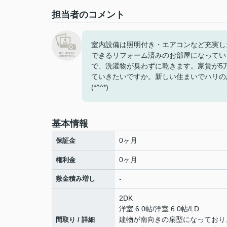
担当者のコメント
室内設備は照明付き・エアコンなど充実し
できるリフォーム済みのお部屋になってい
で、洗濯物が臭わずに乾きます。家賃が5
ていきたいですか。新しい住まいでハリの
(*^^*)
基本情報
0ヶ月
保証金
0ヶ月
権利金
敷金積み増し
-
2DK
洋室 6.0帖
/
洋室 6.0帖
/
LD
建物が南向きの扇型になっており
間取り / 詳細