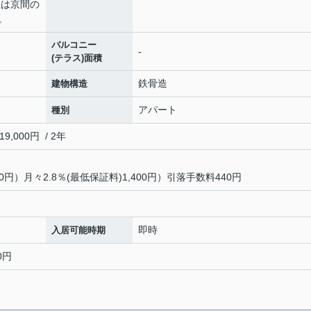
屋は京間の
。
バルコニー
-
(テラス)面積
鉄骨造
建物構造
アパート
種別
000円 / 2年
0円）月々2.8％(最低保証料)1,400円）引落手数料440円
即時
入居可能時期
0円