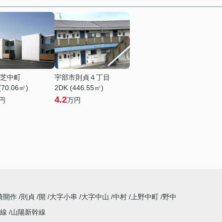
芝中町
宇部市則貞４丁目
(70.06㎡)
2DK (446.55㎡)
4.2
円
万円
崎開作
則貞
開
大字小串
大字中山
中村
上野中町
野中
祢線
山陽新幹線