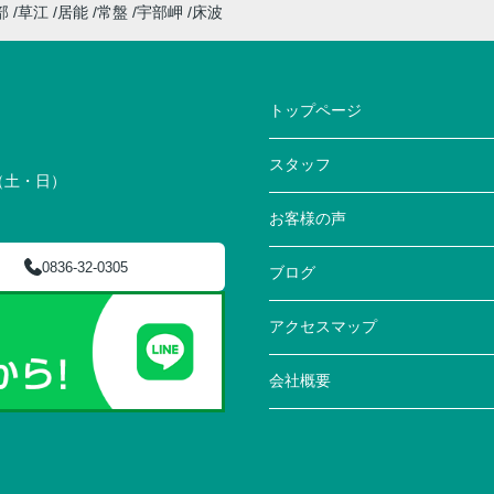
部
草江
居能
常盤
宇部岬
床波
トップページ
スタッフ
0（土・日）
お客様の声
0836-32-0305
ブログ
アクセスマップ
会社概要