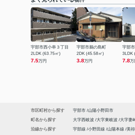
宇部市西小串３丁目
宇部市鵜の島町
宇部市
2LDK (63.75㎡)
2DK (45.58㎡)
3LDK 
7.5
3.8
7.8
万円
万円
万
市区町村から探す
宇部市
山陽小野田市
町名から探す
大字西岐波
大字東岐波
大字妻
沿線から探す
宇部線
小野田線
山陽本線
美