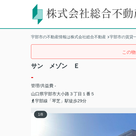
宇部市の不動産情報は株式会社総合不動産
宇部市の賃貸
この物
サン メゾン Ｅ
-
管理/共益費 -
山口県
宇部市
大小路
３丁目１番５
宇部線「琴芝」駅徒歩29分
1
/
8