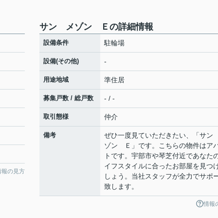
サン メゾン Ｅの詳細情報
設備条件
駐輪場
設備(その他)
-
用途地域
準住居
募集戸数 / 総戸数
- / -
取引態様
仲介
備考
ぜひ一度見ていただきたい、「サン
ゾン Ｅ」です。こちらの物件はア
トです。宇部市や琴芝付近であなた
イフスタイルに合ったお部屋を見つ
情報の見方
しょう。当社スタッフが全力でサポ
致します。
情報