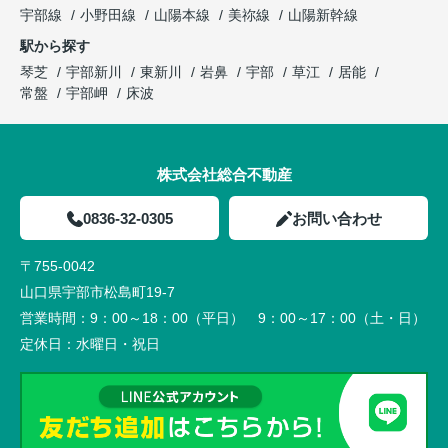
宇部線
小野田線
山陽本線
美祢線
山陽新幹線
駅から探す
琴芝
宇部新川
東新川
岩鼻
宇部
草江
居能
常盤
宇部岬
床波
株式会社総合不動産
0836-32-0305
お問い合わせ
〒755-0042
山口県宇部市松島町19-7
営業時間：
9：00～18：00（平日） 9：00～17：00（土・日）
定休日：
水曜日・祝日