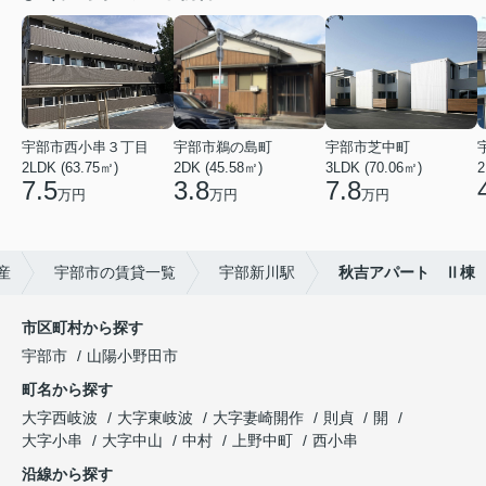
宇部市西小串３丁目
宇部市鵜の島町
宇部市芝中町
2LDK (63.75㎡)
2DK (45.58㎡)
3LDK (70.06㎡)
2
7.5
3.8
7.8
万円
万円
万円
産
宇部市の賃貸一覧
宇部新川駅
秋吉アパート Ⅱ棟
市区町村から探す
宇部市
山陽小野田市
町名から探す
大字西岐波
大字東岐波
大字妻崎開作
則貞
開
大字小串
大字中山
中村
上野中町
西小串
沿線から探す