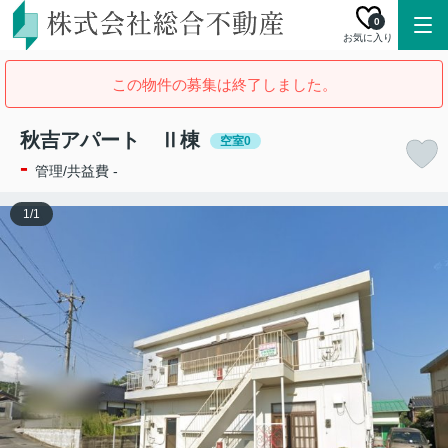
0
お気に入り
この物件の募集は終了しました。
秋吉アパート Ⅱ棟
空室0
-
管理/共益費 -
1
/
1