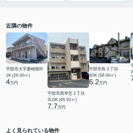
近隣の物件
宇部市大字妻崎開作
宇部市島３丁目
3
1K (26.00㎡)
3DK (58.00㎡)
4
6.2
万円
万円
宇部市西琴芝２丁目
3LDK (65.92㎡)
7.7
万円
よく見られている物件