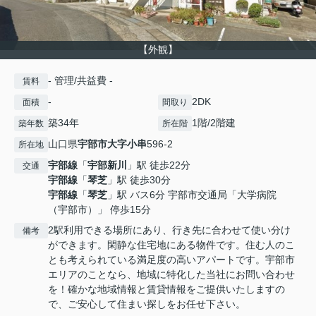
【外観】
- 管理/共益費 -
賃料
-
2DK
面積
間取り
築34年
1階/2階建
築年数
所在階
山口県
宇部市
大字小串
596-2
所在地
宇部線
「
宇部新川
」駅 徒歩22分
交通
宇部線
「
琴芝
」駅 徒歩30分
宇部線
「
琴芝
」駅 バス6分 宇部市交通局「大学病院
（宇部市）」 停歩15分
2駅利用できる場所にあり、行き先に合わせて使い分け
備考
ができます。閑静な住宅地にある物件です。住む人のこ
とも考えられている満足度の高いアパートです。宇部市
エリアのことなら、地域に特化した当社にお問い合わせ
を！確かな地域情報と賃貸情報をご提供いたしますの
で、ご安心して住まい探しをお任せ下さい。