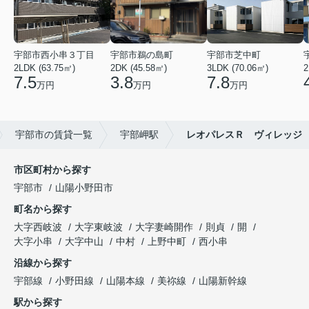
宇部市西小串３丁目
宇部市鵜の島町
宇部市芝中町
2LDK (63.75㎡)
2DK (45.58㎡)
3LDK (70.06㎡)
2
7.5
3.8
7.8
万円
万円
万円
宇部市の賃貸一覧
宇部岬駅
レオパレスＲ ヴィレッジ
市区町村から探す
宇部市
山陽小野田市
町名から探す
大字西岐波
大字東岐波
大字妻崎開作
則貞
開
大字小串
大字中山
中村
上野中町
西小串
沿線から探す
宇部線
小野田線
山陽本線
美祢線
山陽新幹線
駅から探す