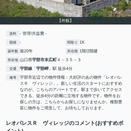
【外観】
- 管理/共益費 -
賃料
-
1K
面積
間取り
築20年
1階/2階建
築年数
所在階
山口県
宇部市
末広町
４－３５－３
所在地
宇部線
「
宇部岬
」駅 徒歩4分
交通
宇部市近辺での物件情報：大好評のあの物件「レオパレ
備考
スＲ ヴィレッジ」。新しい生活のスタートにおすすめ
なのが、こちらのアパートです。駅まで歩いてアクセス
できる、徒歩4分の距離に立地する物件です。物件をお
探しの方は、こちらからお探しになりませんか。種類豊
富に物件をご用意して、お待ちしております。
レオパレスＲ ヴィレッジのコメント(おすすめポ