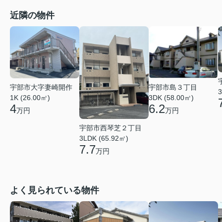
近隣の物件
宇部市大字妻崎開作
宇部市島３丁目
3
1K (26.00㎡)
3DK (58.00㎡)
4
6.2
万円
万円
宇部市西琴芝２丁目
3LDK (65.92㎡)
7.7
万円
よく見られている物件