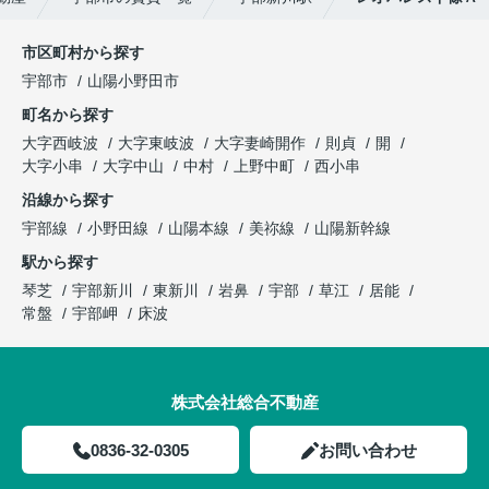
市区町村から探す
宇部市
山陽小野田市
町名から探す
大字西岐波
大字東岐波
大字妻崎開作
則貞
開
大字小串
大字中山
中村
上野中町
西小串
沿線から探す
宇部線
小野田線
山陽本線
美祢線
山陽新幹線
駅から探す
琴芝
宇部新川
東新川
岩鼻
宇部
草江
居能
常盤
宇部岬
床波
株式会社総合不動産
0836-32-0305
お問い合わせ