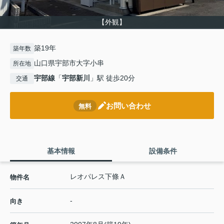
【外観】
築19年
築年数
山口県宇部市大字小串
所在地
宇部線
「
宇部新川
」駅 徒歩20分
交通
お問い合わせ
無料
基本情報
設備条件
レオパレス下條Ａ
物件名
-
向き