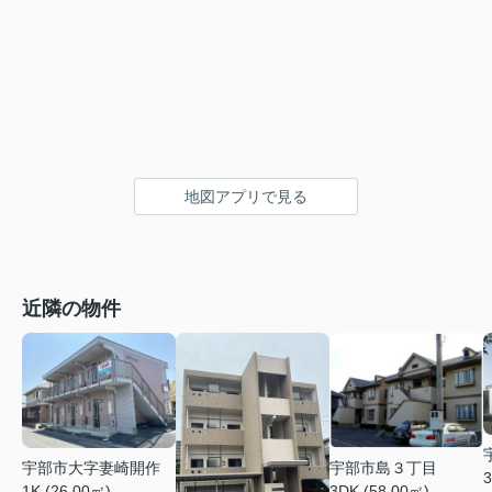
地図アプリで見る
近隣の物件
宇部市大字妻崎開作
宇部市島３丁目
3
1K (26.00㎡)
3DK (58.00㎡)