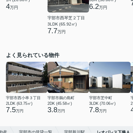
4
6.2
万円
万円
宇部市西琴芝２丁目
3LDK (65.92㎡)
7.7
万円
よく見られている物件
宇部市西小串３丁目
宇部市鵜の島町
宇部市芝中町
2LDK (63.75㎡)
2DK (45.58㎡)
3LDK (70.06㎡)
2
7.5
3.8
7.8
万円
万円
万円
動産
宇部市の賃貸一覧
宇部新川駅
レオパレス下條Ａ