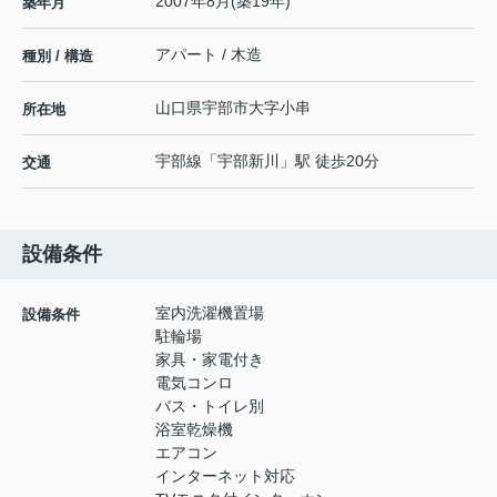
2007年8月(築19年)
築年月
アパート / 木造
種別 / 構造
山口県
宇部市
大字小串
所在地
宇部線
「
宇部新川
」駅 徒歩20分
交通
設備条件
室内洗濯機置場
設備条件
駐輪場
家具・家電付き
電気コンロ
バス・トイレ別
浴室乾燥機
エアコン
インターネット対応