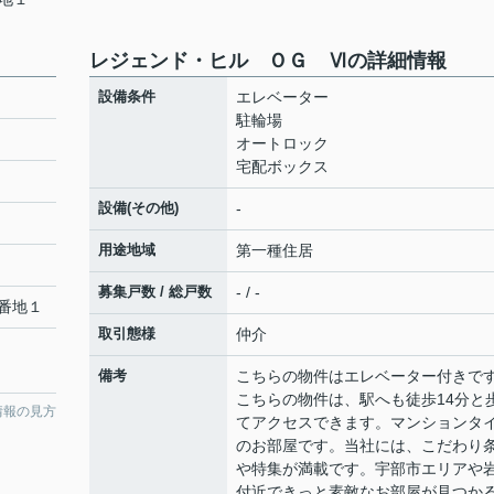
レジェンド・ヒル ＯＧ Ⅵの詳細情報
設備条件
エレベーター
駐輪場
オートロック
宅配ボックス
設備(その他)
-
用途地域
第一種住居
募集戸数 / 総戸数
- / -
番地１
取引態様
仲介
備考
こちらの物件はエレベーター付きで
こちらの物件は、駅へも徒歩14分と
情報の見方
てアクセスできます。マンションタ
のお部屋です。当社には、こだわり
や特集が満載です。宇部市エリアや
付近できっと素敵なお部屋が見つか