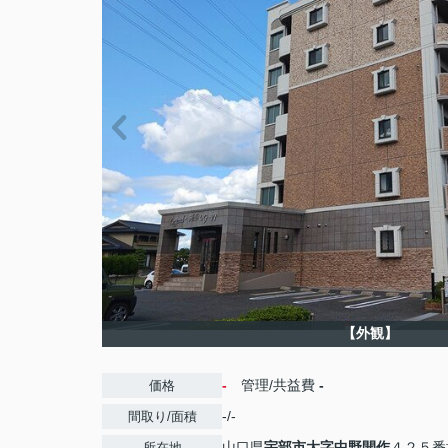
【外観】
-
管理/共益費
-
価格
-/-
間取り/面積
山口県
宇部市
大字中野開作
４２５番
所在地