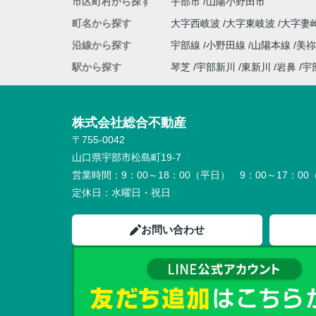
市区町村から探す
宇部市
山陽小野田市
町名から探す
大字西岐波
大字東岐波
大字妻
沿線から探す
宇部線
小野田線
山陽本線
美
駅から探す
琴芝
宇部新川
東新川
岩鼻
宇
株式会社総合不動産
〒755-0042
山口県宇部市松島町19-7
営業時間：
9：00～18：00（平日） 9：00～17：0
定休日：
水曜日・祝日
お問い合わせ