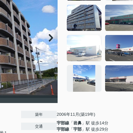
2006年11月(築19年)
築年
宇部線
「
岩鼻
」駅 徒歩14分
交通
宇部線
「
宇部
」駅 徒歩29分
地１