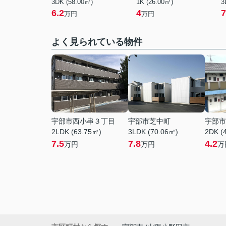
3DK (58.00㎡)
1K (26.00㎡)
3
6.2
4
7
万円
万円
よく見られている物件
宇部市西小串３丁目
宇部市芝中町
宇部市
2LDK (63.75㎡)
3LDK (70.06㎡)
2DK (
7.5
7.8
4.2
万円
万円
万