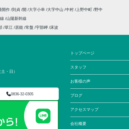
崎開作
則貞
開
大字小串
大字中山
中村
上野中町
野中
祢線
山陽新幹線
部
草江
居能
常盤
宇部岬
床波
トップページ
スタッフ
0（土・日）
お客様の声
0836-32-0305
ブログ
アクセスマップ
会社概要