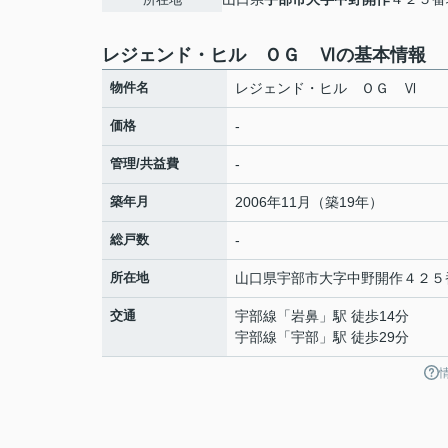
レジェンド・ヒル ＯＧ Ⅵの基本情報
物件名
レジェンド・ヒル ＯＧ Ⅵ
価格
-
管理/共益費
-
築年月
2006年11月（築19年）
総戸数
-
所在地
山口県
宇部市
大字中野開作
４２５
交通
宇部線
「
岩鼻
」駅 徒歩14分
宇部線
「
宇部
」駅 徒歩29分