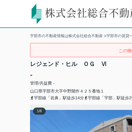
宇部市の不動産情報は株式会社総合不動産
宇部市の賃貸
この物
レジェンド・ヒル ＯＧ Ⅵ
-
管理/共益費 -
山口県
宇部市
大字中野開作
４２５番地１
宇部線「岩鼻」駅徒歩14分
宇部線「宇部」駅徒歩2
1
/
8