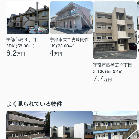
宇部市大字妻崎開作
宇部市島３丁目
3
1K (26.00㎡)
3DK (58.00㎡)
4
6.2
万円
万円
宇部市西琴芝２丁目
3LDK (65.92㎡)
7.7
万円
よく見られている物件