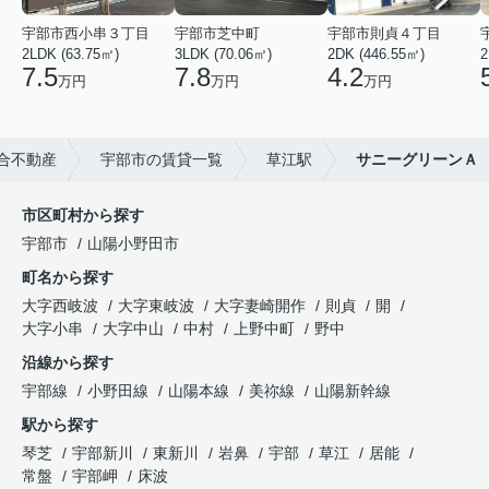
宇部市西小串３丁目
宇部市芝中町
宇部市則貞４丁目
2LDK (63.75㎡)
3LDK (70.06㎡)
2DK (446.55㎡)
2
7.5
7.8
4.2
万円
万円
万円
合不動産
宇部市の賃貸一覧
草江駅
サニーグリーンＡ
市区町村から探す
宇部市
山陽小野田市
町名から探す
大字西岐波
大字東岐波
大字妻崎開作
則貞
開
大字小串
大字中山
中村
上野中町
野中
沿線から探す
宇部線
小野田線
山陽本線
美祢線
山陽新幹線
駅から探す
琴芝
宇部新川
東新川
岩鼻
宇部
草江
居能
常盤
宇部岬
床波