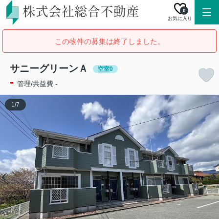
0
お気に入り
この物件の募集は終了しました。
サニーグリーンＡ
空室0
-
管理/共益費 -
1
/
7