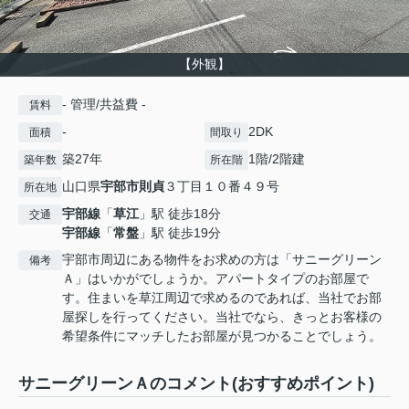
【外観】
- 管理/共益費 -
賃料
-
2DK
面積
間取り
築27年
1階/2階建
築年数
所在階
山口県
宇部市
則貞
３丁目１０番４９号
所在地
宇部線
「
草江
」駅 徒歩18分
交通
宇部線
「
常盤
」駅 徒歩19分
宇部市周辺にある物件をお求めの方は「サニーグリーン
備考
Ａ」はいかがでしょうか。アパートタイプのお部屋で
す。住まいを草江周辺で求めるのであれば、当社でお部
屋探しを行ってください。当社でなら、きっとお客様の
希望条件にマッチしたお部屋が見つかることでしょう。
サニーグリーンＡのコメント(おすすめポイント)