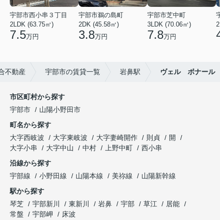
宇部市西小串３丁目
宇部市鵜の島町
宇部市芝中町
2LDK (63.75㎡)
2DK (45.58㎡)
3LDK (70.06㎡)
2
7.5
3.8
7.8
万円
万円
万円
合不動産
宇部市の賃貸一覧
岩鼻駅
ヴェル ボナール
市区町村から探す
宇部市
山陽小野田市
町名から探す
大字西岐波
大字東岐波
大字妻崎開作
則貞
開
大字小串
大字中山
中村
上野中町
西小串
沿線から探す
宇部線
小野田線
山陽本線
美祢線
山陽新幹線
駅から探す
琴芝
宇部新川
東新川
岩鼻
宇部
草江
居能
常盤
宇部岬
床波