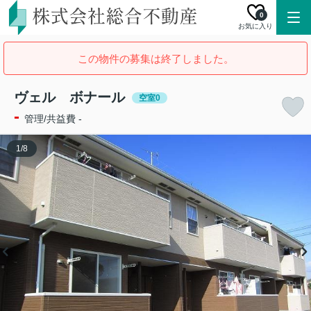
0
お気に入り
この物件の募集は終了しました。
ヴェル ボナール
空室0
-
管理/共益費 -
1
/
8