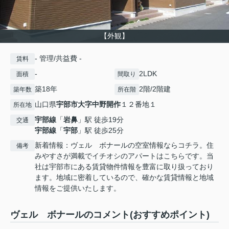
【外観】
- 管理/共益費 -
賃料
-
2LDK
面積
間取り
築18年
2階/2階建
築年数
所在階
山口県
宇部市
大字中野開作
１２番地１
所在地
宇部線
「
岩鼻
」駅 徒歩19分
交通
宇部線
「
宇部
」駅 徒歩25分
新着情報：ヴェル ボナールの空室情報ならコチラ。住
備考
みやすさが満載でイチオシのアパートはこちらです。当
社は宇部市にある賃貸物件情報を豊富に取り扱っており
ます。地域に密着しているので、確かな賃貸情報と地域
情報をご提供いたします。
ヴェル ボナールのコメント(おすすめポイント)