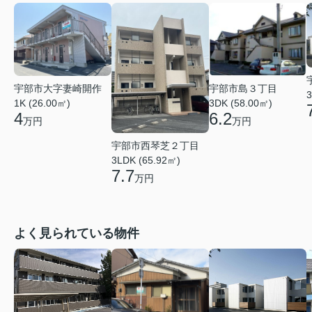
宇部市大字妻崎開作
宇部市島３丁目
3
1K (26.00㎡)
3DK (58.00㎡)
4
6.2
万円
万円
宇部市西琴芝２丁目
3LDK (65.92㎡)
7.7
万円
よく見られている物件