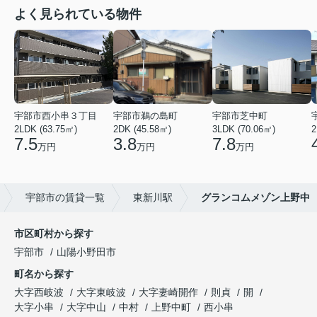
よく見られている物件
宇部市西小串３丁目
宇部市鵜の島町
宇部市芝中町
2LDK (63.75㎡)
2DK (45.58㎡)
3LDK (70.06㎡)
2
7.5
3.8
7.8
万円
万円
万円
宇部市の賃貸一覧
東新川駅
グランコムメゾン上野中
市区町村から探す
宇部市
山陽小野田市
町名から探す
大字西岐波
大字東岐波
大字妻崎開作
則貞
開
大字小串
大字中山
中村
上野中町
西小串