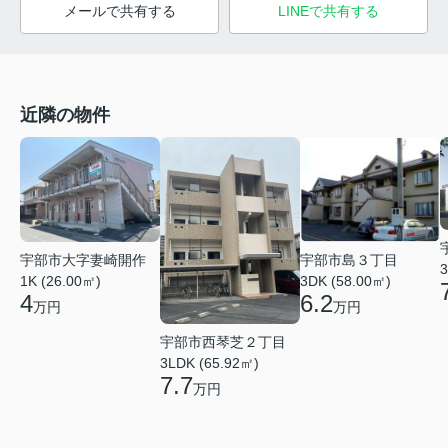
メールで共有する
LINEで共有する
近隣の物件
宇部市大字妻崎開作
宇部市島３丁目
3
1K (26.00㎡)
3DK (58.00㎡)
4
6.2
万円
万円
宇部市西琴芝２丁目
3LDK (65.92㎡)
7.7
万円