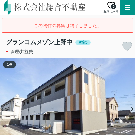
0
お気に入り
この物件の募集は終了しました。
グランコムメゾン上野中
空室0
-
管理/共益費 -
1
/
6