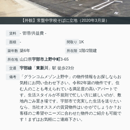
【外観】常盤中学校そばに立地（2020年3月築）
- 管理/共益費 -
賃料
-
1K
面積
間取り
築6年
1階/2階建
築年数
所在階
山口県
宇部市
上野中町
3-65
所在地
宇部線
「
東新川
」駅 徒歩23分
交通
「グランコムメゾン上野中」の物件情報をお探しならお
備考
気軽にお問い合わせ下さい。令和2年築の物件です。住
む人のことも考えられている満足度の高いアパートで
す。生活スタイルが不規則で忙しい方に嬉しいのが、敷
地内ごみ置き場です。宇部市で充実した生活を送りたい
なら、当社オススメの賃貸物件はいかがでしょうか？お
客様のご希望やニーズに合わせた物件のご紹介も可能で
す！まずはお気軽にご連絡下さい。