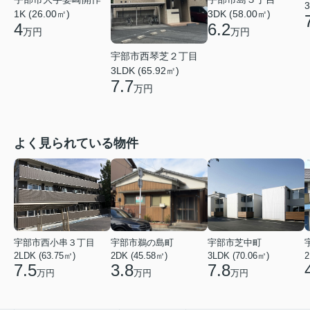
3
1K (26.00㎡)
3DK (58.00㎡)
4
6.2
万円
万円
宇部市西琴芝２丁目
3LDK (65.92㎡)
7.7
万円
よく見られている物件
宇部市西小串３丁目
宇部市鵜の島町
宇部市芝中町
2LDK (63.75㎡)
2DK (45.58㎡)
3LDK (70.06㎡)
2
7.5
3.8
7.8
万円
万円
万円