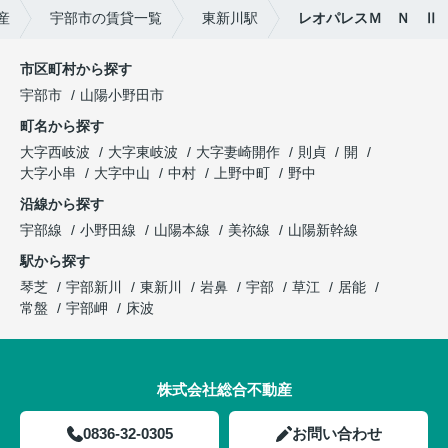
産
宇部市の賃貸一覧
東新川駅
レオパレスＭ Ｎ Ⅱ
市区町村から探す
宇部市
山陽小野田市
町名から探す
大字西岐波
大字東岐波
大字妻崎開作
則貞
開
大字小串
大字中山
中村
上野中町
野中
沿線から探す
宇部線
小野田線
山陽本線
美祢線
山陽新幹線
駅から探す
琴芝
宇部新川
東新川
岩鼻
宇部
草江
居能
常盤
宇部岬
床波
株式会社総合不動産
0836-32-0305
お問い合わせ