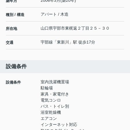
2006年3月(築20年)
築年月
アパート / 木造
種別 / 構造
山口県
宇部市
東梶返
２丁目２５－３０
所在地
宇部線
「
東新川
」駅 徒歩17分
交通
設備条件
室内洗濯機置場
設備条件
駐輪場
家具・家電付き
電気コンロ
バス・トイレ別
浴室乾燥機
エアコン
インターネット対応