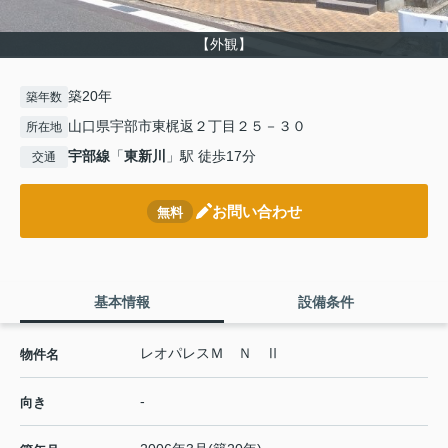
【外観】
築20年
築年数
山口県宇部市東梶返２丁目２５－３０
所在地
宇部線
「
東新川
」駅 徒歩17分
交通
お問い合わせ
無料
基本情報
設備条件
レオパレスＭ Ｎ Ⅱ
物件名
-
向き