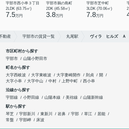
宇部市西小串３丁目
宇部市鵜の島町
宇部市芝中町
2LDK (63.75㎡)
2DK (45.58㎡)
3LDK (70.06㎡)
2
7.5
3.8
7.8
万円
万円
万円
不動産
宇部市の賃貸一覧
丸尾駅
ヴィラ ヒルズ Ａ
市区町村から探す
宇部市
山陽小野田市
町名から探す
大字西岐波
大字東岐波
大字妻崎開作
則貞
開
大字小串
大字中山
中村
上野中町
西小串
沿線から探す
宇部線
小野田線
山陽本線
美祢線
山陽新幹線
駅から探す
琴芝
宇部新川
東新川
岩鼻
宇部
草江
居能
常盤
宇部岬
床波