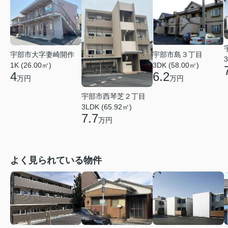
宇部市大字妻崎開作
宇部市島３丁目
3
1K (26.00㎡)
3DK (58.00㎡)
4
6.2
万円
万円
宇部市西琴芝２丁目
3LDK (65.92㎡)
7.7
万円
よく見られている物件