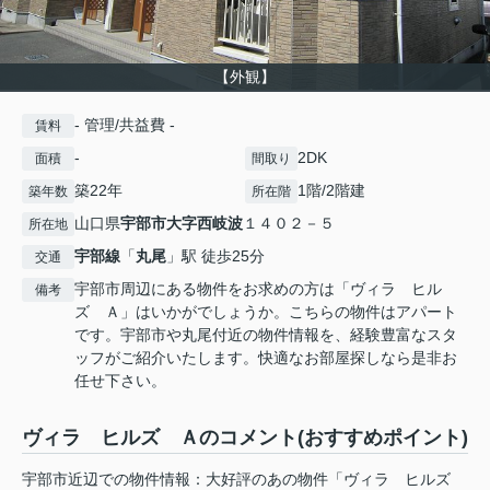
【外観】
- 管理/共益費 -
賃料
-
2DK
面積
間取り
築22年
1階/2階建
築年数
所在階
山口県
宇部市
大字西岐波
１４０２－５
所在地
宇部線
「
丸尾
」駅 徒歩25分
交通
宇部市周辺にある物件をお求めの方は「ヴィラ ヒル
備考
ズ Ａ」はいかがでしょうか。こちらの物件はアパート
です。宇部市や丸尾付近の物件情報を、経験豊富なスタ
ッフがご紹介いたします。快適なお部屋探しなら是非お
任せ下さい。
ヴィラ ヒルズ Ａのコメント(おすすめポイント)
宇部市近辺での物件情報：大好評のあの物件「ヴィラ ヒルズ